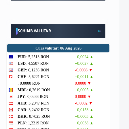
SCHIMB VALUTAR
Curs valutar: 06 Aug 2026
EUR
: 5,2513 RON
+0,0024 ▲
USD
: 4,5507 RON
+0,0027 ▲
GBP
: 6,1236 RON
-0,0008 ▼
CHF
: 5,6221 RON
+0,0011 ▲
: 0,0000 RON
0,0000 ▼
MDL
: 0,2619 RON
+0,0005 ▲
JPY
: 0,0288 RON
0,0000 ▼
AUD
: 3,2047 RON
-0,0002 ▼
CAD
: 3,2492 RON
+0,0153 ▲
DKK
: 0,7025 RON
+0,0003 ▲
PLN
: 1,2219 RON
+0,0038 ▲