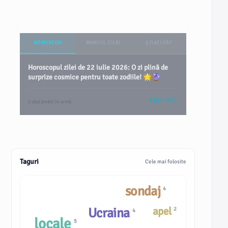
HOROSCOP
BANCUL ZILEI
ȘTIAȚI CĂ?
Horoscopul zilei de 22 iulie 2026: O zi plină de
surprize cosmice pentru toate zodiile! 🌟🔮
VEZI TOT
2 săptămâni în urmă
Taguri
Cele mai folosite
sondaj
4
apel
Ucraina
2
4
locale
5