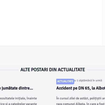
ALTE POSTARI DIN ACTUALITATE
Articol postat cu 1 săptămână în urmă
ACTUALITATE
e jumătate dintre
Accident pe DN 65, la Albot
ezultatele inițiale, înainte
În cursul zilei de astăzi, polițiștii
ice și a catedrelor vacante
raza comunei Albota, în care a fost 