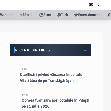
Sanatate
Social
Sport
Tech
Entertainment
RECENTE DIN ARGES
13:15
Clarificări privind vânzarea imobilului
Vila Bâlea de pe Transfăgărășan
17:39
Oprirea furnizării apei potabile în Pitești
pe 21 iulie 2026