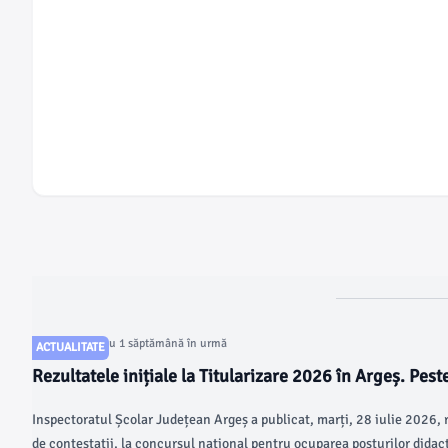
Articol postat cu 1 săptămână în urmă
ACTUALITATE
Rezultatele inițiale la Titularizare 2026 în Argeș. Pest
candidați au obținut note peste 7
Inspectoratul Școlar Județean Argeș a publicat, marți, 28 iulie 2026, r
de contestații, la concursul național pentru ocuparea posturilor didact