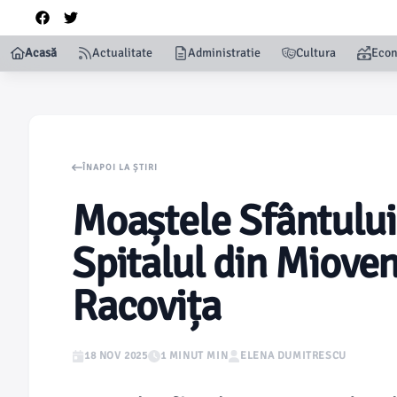
Acasă
Actualitate
Administratie
Cultura
Eco
ÎNAPOI LA ȘTIRI
Moaștele Sfântului
Spitalul din Mioveni
Racovița
18 NOV 2025
1 MINUT MIN
ELENA DUMITRESCU