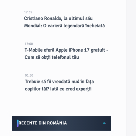
17:39
Cristiano Ronaldo, la ultimul său
Mondial: O carieră legendară încheiată
17:00
T-Mobile oferă Apple iPhone 17 gratuit -
Cum să obții telefonul tău
01:30
Trebuie să fii vreodată nud în fața
copiilor tăi? Iată ce cred experții
RECENTE DIN ROMÂNIA