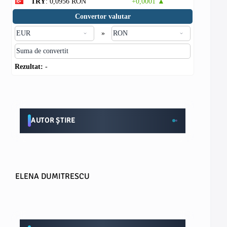
TRY
: 0,0956 RON
+0,0001 ▲
Convertor valutar
»
Rezultat:
-
AUTOR ȘTIRE
ELENA DUMITRESCU