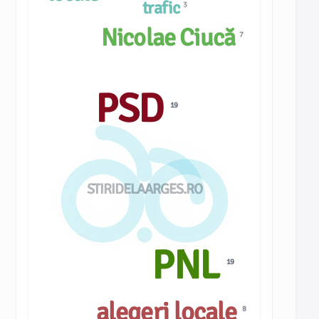
trafic
3
Nicolae Ciucă
7
PSD
19
STIRIDELAARGES.RO
PNL
19
alegeri locale
8