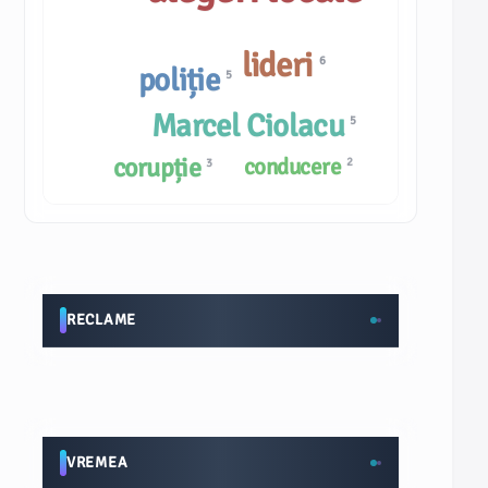
lideri
6
poliție
5
Marcel Ciolacu
5
corupție
conducere
2
3
RECLAME
VREMEA