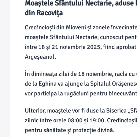
Moaștele Sfântului Nectarie, aduse la
din Racovița
Credincioșii din Mioveni și zonele învecinate
moaștele Sfântului Nectarie, cunoscut pent
între 18 și 21 noiembrie 2025, fiind aprobat 
Argeșeanul.
În dimineața zilei de 18 noiembrie, racla c
de la Eghina va ajunge la Spitalul Orășenesc
vor participa la rugăciuni pentru binecuvânta
Ulterior, moaștele vor fi duse la Biserica „S
zilnic între orele 08:00 și 19:00. Credincioși
pentru sănătate și protecție divină.