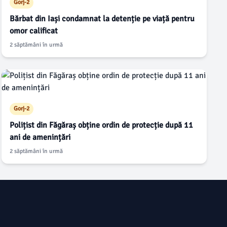
Gorj-2
Bărbat din Iași condamnat la detenție pe viață pentru
omor calificat
2 săptămâni în urmă
Gorj-2
Polițist din Făgăraș obține ordin de protecție după 11
ani de amenințări
2 săptămâni în urmă