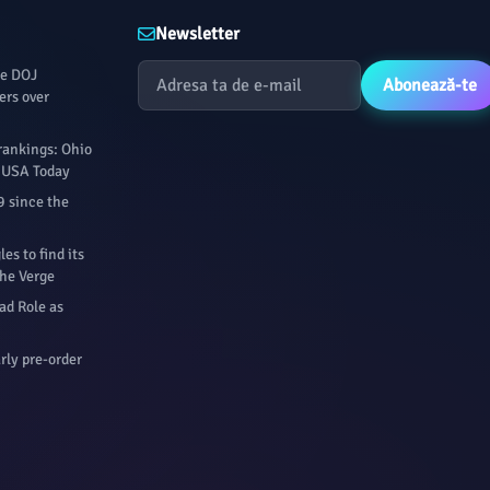
Newsletter
le DOJ
Abonează-te
ers over
rankings: Ohio
- USA Today
9 since the
s to find its
The Verge
ad Role as
rly pre-order