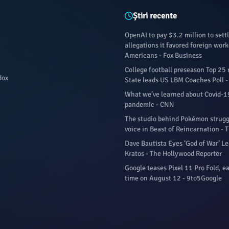
Știri recente
OpenAI to pay $3.2 million to sett
allegations it favored foreign work
Americans - Fox Business
College football preseason Top 25 
dox
State leads US LBM Coaches Poll 
What we’ve learned about Covid-1
pandemic - CNN
The studio behind Pokémon struggle
voice in Beast of Reincarnation - 
Dave Bautista Eyes ‘God of War’ Le
Kratos - The Hollywood Reporter
Google teases Pixel 11 Pro Fold, ea
time on August 12 - 9to5Google