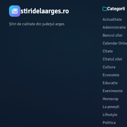
Categorii
stiridelaarges.ro
Actualitate
Știri de calitate din județul arges
Administratie
Bancul zilei
Calendar Orto
Citate
Citatul zilei
Cultura
Economie
Educatie
Evenimente
Horoscop
La povești
Lifestyle
Politica