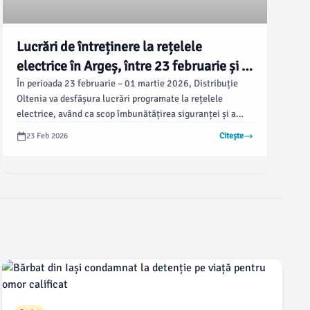
Lucrări de întreținere la rețelele
electrice în Argeș, între 23 februarie și 1
martie
În perioada 23 februarie – 01 martie 2026, Distribuție
Oltenia va desfășura lucrări programate la rețelele
electrice, având ca scop îmbunătățirea siguranței și a
calității alimentării cu energie electrică pentru
23 Feb 2026
Citește
consumatori. Conform ziarulargesul.ro, aceste lucrări vor
duce la întreruperi planificate ale furnizării energiei
pentru mai multe localități din județul Argeș.