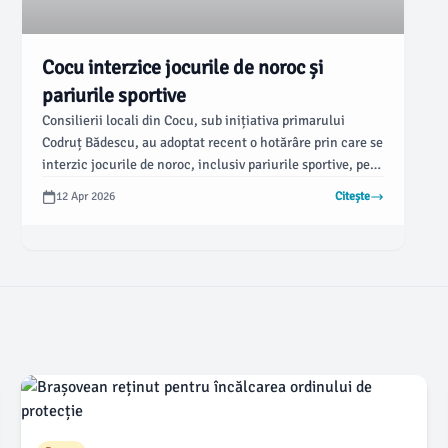
Cocu interzice jocurile de noroc și
pariurile sportive
Consilierii locali din Cocu, sub inițiativa primarului
Codruț Bădescu, au adoptat recent o hotărâre prin care se
interzic jocurile de noroc, inclusiv pariurile sportive, pe
întreg teritoriul comunei. Conform ziarulargesul.ro,
12 Apr 2026
Citește
această decizie se aliniază prevederilor Ordonanței de
Urgență nr.