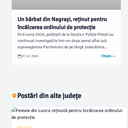
Un bărbat din Negrași, reținut pentru
încălcarea ordinului de protecție
Pe 8 iunie 2026, polițiștii de la Secția 4 Poliție Pitești au
continuat investigațiile într-un dosar penal aflat sub
supravegherea Parchetului de pe lângă Judecătoria
Pitești. Acest caz vizează încălcarea ordinului de
07 Jul 2026
Citește
protecție, în forma continuată, și hărțuire, fiind
documentate trei acte materiale.
Postări din alte județe