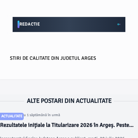
REDACTIE
STIRI DE CALITATE DIN JUDETUL ARGES
ALTE POSTARI DIN ACTUALITATE
Articol postat cu 1 săptămână în urmă
ACTUALITATE
Rezultatele inițiale la Titularizare 2026 în Argeș. Peste
jumătate dintre candidați au obținut note peste 7