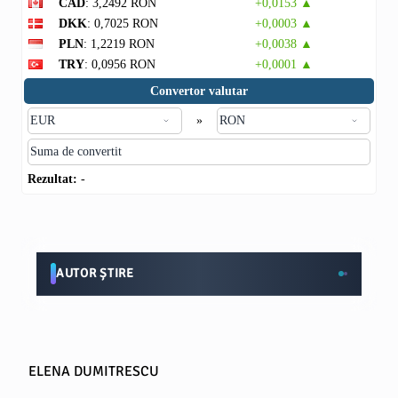
CAD
: 3,2492 RON
+0,0153 ▲
DKK
: 0,7025 RON
+0,0003 ▲
PLN
: 1,2219 RON
+0,0038 ▲
TRY
: 0,0956 RON
+0,0001 ▲
Convertor valutar
»
Rezultat:
-
AUTOR ȘTIRE
ELENA DUMITRESCU