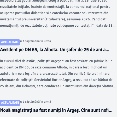
Inspectoratul Școlar Județean Argeș a publicat, marți, 28 iulie 2026,
rezultatele inițiale, înainte de contestații, la concursul național pentru
ocuparea posturilor didactice și a catedrelor vacante sau rezervate din
învățământul preuniversitar (Titularizare), sesiunea 2026. Candidații
nemulțumiți de rezultatele obținute pot depune contestații în data de 28
iulie, până la ora 21:00, respectiv în 29 iulie, până la ora 12:00.
Articol postat cu 1 săptămână în urmă
ACTUALITATE
Accident pe DN 65, la Albota. Un șofer de 25 de ani a
ajuns la spital
În cursul zilei de astăzi, polițiștii argeșeni au fost sesizați cu privire la un
accident pe DN 65, pe raza comunei Albota, în care a fost implicat un
autoturism ce a ieșit în afara carosabilului. Din verificările preliminare,
efectuate de polițiștii Serviciului Rutier Argeș, a rezultat că un bărbat de
25 de ani, din Dobrești, care conducea un autoturism din direcția Slatina
spre Pitești, în împrejurări care fac obiectul cercetărilor, a pierdut
controlul asupra direcției de deplasare, ieșind în afara carosabilului, unde a
Articol postat cu 1 săptămână în urmă
ACTUALITATE
intrat într-un șanț betonat și în coliziune cu un cap de pod.
Nouă magistrați au fost numiți în Argeș. Cine sunt noii
judecători și procurori