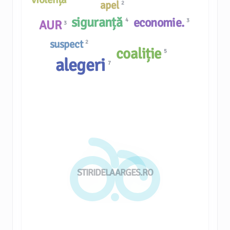
apel
2
siguranță
economie.
4
3
AUR
3
suspect
2
coaliție
5
alegeri
7
STIRIDELAARGES.RO