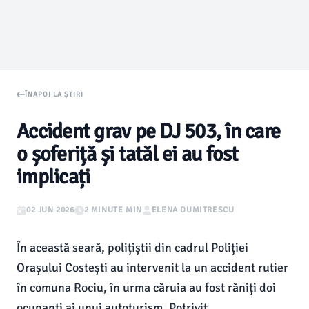
ÎNAPOI LA ȘTIRI
Accident grav pe DJ 503, în care
o șoferiță și tatăl ei au fost
implicați
02 JUN 2026
2 MINUTE MIN
ELENA DUMITRESCU
În această seară, polițiștii din cadrul Poliției
Orașului Costești au intervenit la un accident rutier
în comuna Rociu, în urma căruia au fost răniți doi
ocupanți ai unui autoturism. Potrivit