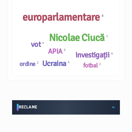
europarlamentare
8
Nicolae Ciucă
7
vot
4
APIA
3
investigații
4
Ucraina
ordine
4
2
fotbal
2
RECLAME