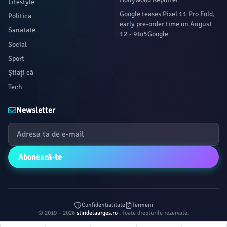
Lifestyle
Google teases Pixel 11 Pro Fold,
Politica
early pre-order time on August
Sanatate
12 - 9to5Google
Social
Sport
Știați că
Tech
Newsletter
Abonează-te
Confidențialitate
Termeni
© 2019 – 2026
stiridelaarges.ro
. Toate drepturile rezervate.