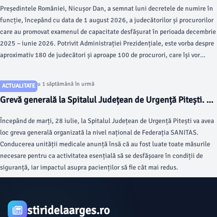
Președintele României, Nicușor Dan, a semnat luni decretele de numire în
funcție, începând cu data de 1 august 2026, a judecătorilor și procurorilor
care au promovat examenul de capacitate desfășurat în perioada decembrie
2025 – iunie 2026. Potrivit Administrației Prezidențiale, este vorba despre
aproximativ 180 de judecători și aproape 100 de procurori, care își vor
desfășura activitatea în instanțe și parchete din întreaga țară.
Articol postat cu 1 săptămână în urmă
ACTUALITATE
Grevă generală la Spitalul Județean de Urgență Pitești. Ce
trebuie să știe pacienții începând de mâine, 28 iulie
Începând de marți, 28 iulie, la Spitalul Județean de Urgență Pitești va avea
loc greva generală organizată la nivel național de Federația SANITAS.
Conducerea unității medicale anunță însă că au fost luate toate măsurile
necesare pentru ca activitatea esențială să se desfășoare în condiții de
siguranță, iar impactul asupra pacienților să fie cât mai redus.
stiridelaarges.ro