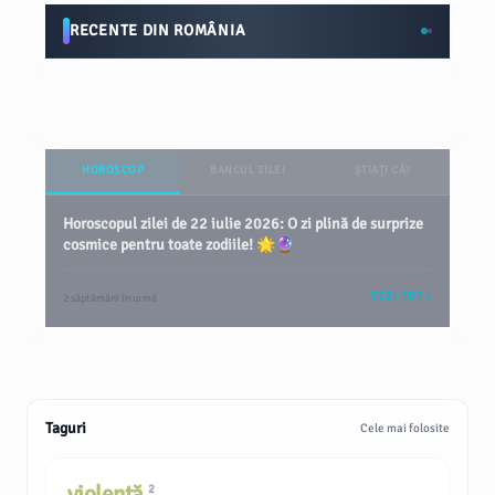
RECENTE DIN ROMÂNIA
HOROSCOP
BANCUL ZILEI
ȘTIAȚI CĂ?
Horoscopul zilei de 22 iulie 2026: O zi plină de surprize
cosmice pentru toate zodiile! 🌟🔮
VEZI TOT
2 săptămâni în urmă
Taguri
Cele mai folosite
violență
2