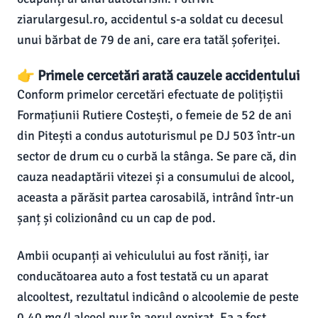
ziarulargesul.ro, accidentul s-a soldat cu decesul
unui bărbat de 79 de ani, care era tatăl șoferiței.
👉 Primele cercetări arată cauzele accidentului
Conform primelor cercetări efectuate de polițiștii
Formațiunii Rutiere Costești, o femeie de 52 de ani
din Pitești a condus autoturismul pe DJ 503 într-un
sector de drum cu o curbă la stânga. Se pare că, din
cauza neadaptării vitezei și a consumului de alcool,
aceasta a părăsit partea carosabilă, intrând într-un
șanț și colizionând cu un cap de pod.
Ambii ocupanți ai vehiculului au fost răniți, iar
conducătoarea auto a fost testată cu un aparat
alcooltest, rezultatul indicând o alcoolemie de peste
0,40 mg/l alcool pur în aerul expirat. Ea a fost