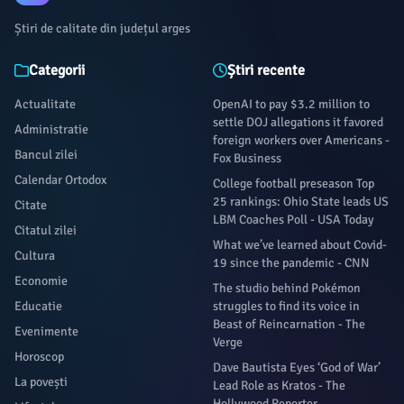
Știri de calitate din județul arges
Categorii
Știri recente
Actualitate
OpenAI to pay $3.2 million to
settle DOJ allegations it favored
Administratie
foreign workers over Americans -
Bancul zilei
Fox Business
Calendar Ortodox
College football preseason Top
25 rankings: Ohio State leads US
Citate
LBM Coaches Poll - USA Today
Citatul zilei
What we’ve learned about Covid-
Cultura
19 since the pandemic - CNN
Economie
The studio behind Pokémon
Educatie
struggles to find its voice in
Beast of Reincarnation - The
Evenimente
Verge
Horoscop
Dave Bautista Eyes ‘God of War’
La povești
Lead Role as Kratos - The
Hollywood Reporter