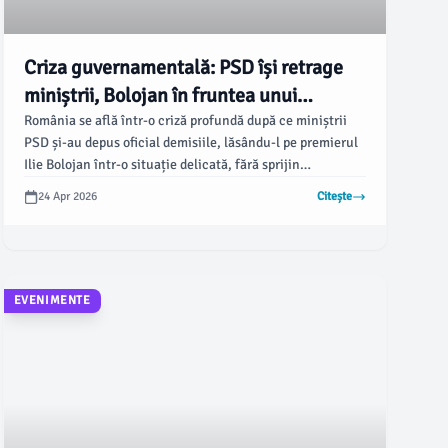
Criza guvernamentală: PSD își retrage
miniștrii, Bolojan în fruntea unui
executiv minoritar
România se află într-o criză profundă după ce miniștrii
PSD și-au depus oficial demisiile, lăsându-l pe premierul
Ilie Bolojan într-o situație delicată, fără sprijin
parlamentar. Potrivit ziarulargesul.ro, PSD a transmis că
24 Apr 2026
Citește
premierul a pierdut legitimitatea democratică, iar
menținerea sa conduce la un guvern nefuncțional,
afectând economia națională.
EVENIMENTE