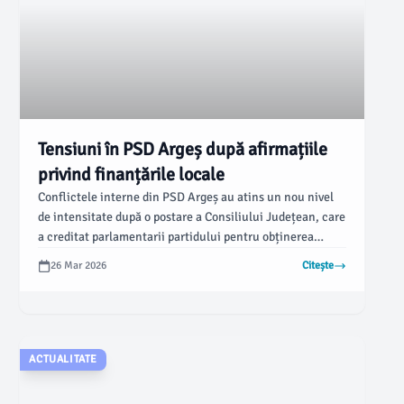
Tensiuni în PSD Argeș după afirmațiile
privind finanțările locale
Conflictele interne din PSD Argeș au atins un nou nivel
de intensitate după o postare a Consiliului Județean, care
a creditat parlamentarii partidului pentru obținerea
fondurilor necesare diverselor proiecte locale, cum ar fi
26 Mar 2026
Citește
modernizarea străzii „Intrarea Lămâiței“ din Pitești,
estimată la un milion de lei. Primarul Cristian Gentea
contestează această afirmație, acuzând lipsa de sprijin
real pentru municipiu.
ACTUALITATE