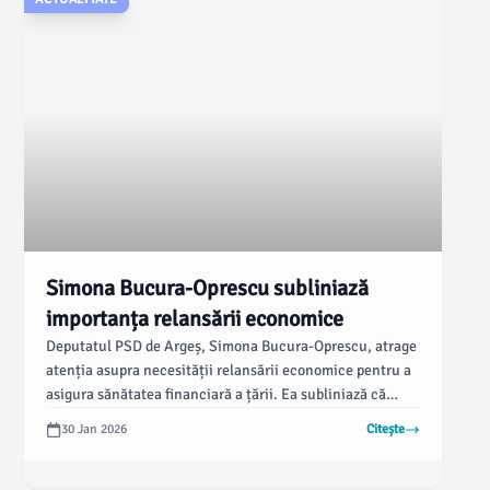
Simona Bucura-Oprescu subliniază
importanța relansării economice
Deputatul PSD de Argeș, Simona Bucura-Oprescu, atrage
atenția asupra necesității relansării economice pentru a
asigura sănătatea financiară a țării. Ea subliniază că
Guvernul trebuie să își asume Programul PSD pentru
30 Jan 2026
Citește
relansare și creștere economică, care conține măsuri
realiste și obiective bine definite.