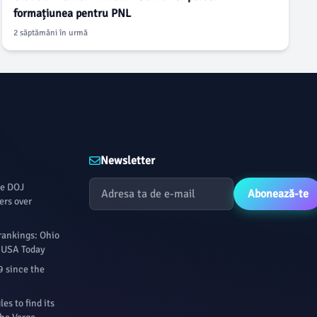
formațiunea pentru PNL
2 săptămâni în urmă
Newsletter
le DOJ
Abonează-te
ers over
rankings: Ohio
- USA Today
9 since the
s to find its