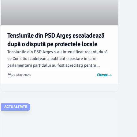
Tensiunile din PSD Argeș escaladează
după o dispută pe proiectele locale
Tensiunile din PSD Argeș s-au intensificat recent, după
ce Consiliul Județean a publicat o postare în care
parlamentarii partidului au fost acreditați pentru
obținerea finanțării unor proiecte locale importante,
27 Mar 2026
Citește
printre care și modernizarea străzii „Intrarea Lămâiței“
din Pitești, în valoare de un milion de lei. Primarul
Cristian Gentea a contestat această afirmație, acuzând
lipsa de sprijin real din partea parlamentarilor PSD,
conform ziarulargesul.ro.
ACTUALITATE