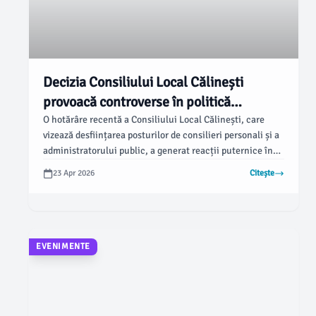
Decizia Consiliului Local Călinești
provoacă controverse în politică
argeșeană
O hotărâre recentă a Consiliului Local Călinești, care
vizează desființarea posturilor de consilieri personali și a
administratorului public, a generat reacții puternice în
sfera politică locală. Potrivit ziarulargesul.ro, Ion
23 Apr 2026
Citește
Mînzînă, președintele PSD Argeș, a denunțat această
acțiune ca fiind ipocrită și dăunătoare bunei
administrări.
EVENIMENTE