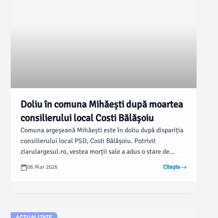
Doliu în comuna Mihăești după moartea
consilierului local Costi Bălășoiu
Comuna argeșeană Mihăești este în doliu după dispariția
consilierului local PSD, Costi Bălășoiu. Potrivit
ziarulargesul.ro, vestea morții sale a adus o stare de
tristețe profundă printre colegi, prieteni și toți cei care l-
06 Mar 2026
Citește
au cunoscut.
ACTUALITATE