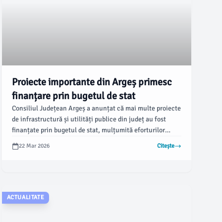
Proiecte importante din Argeș primesc
finanțare prin bugetul de stat
Consiliul Județean Argeș a anunțat că mai multe proiecte
de infrastructură și utilități publice din județ au fost
finanțate prin bugetul de stat, mulțumită eforturilor
parlamentarilor social-democrați. Potrivit
22 Mar 2026
Citește
ziarulargesul.ro, aceasta este o veste bună pentru
comunitățile din Pitești, Curtea de Argeș, Topoloveni și
Brăduleț.
ACTUALITATE