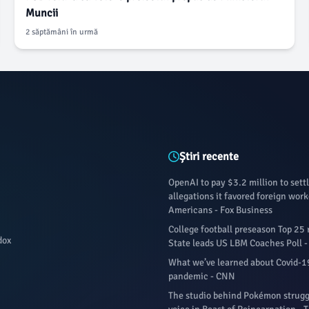
Muncii
2 săptămâni în urmă
Știri recente
OpenAI to pay $3.2 million to sett
allegations it favored foreign work
Americans - Fox Business
College football preseason Top 25 
dox
State leads US LBM Coaches Poll 
What we’ve learned about Covid-1
pandemic - CNN
The studio behind Pokémon struggle