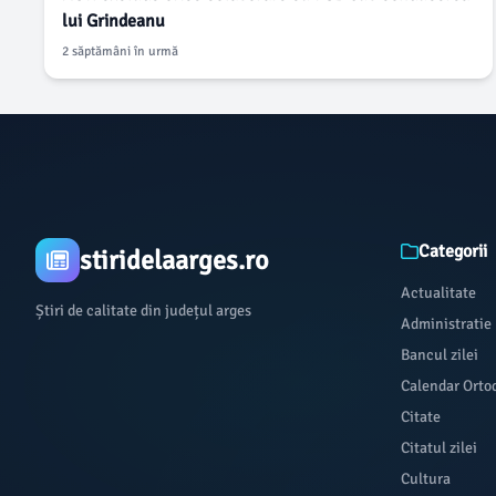
lui Grindeanu
2 săptămâni în urmă
Categorii
stiridelaarges.ro
Actualitate
Știri de calitate din județul arges
Administratie
Bancul zilei
Calendar Orto
Citate
Citatul zilei
Cultura