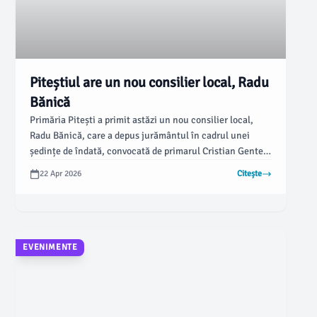
Piteștiul are un nou consilier local, Radu
Bănică
Primăria Pitești a primit astăzi un nou consilier local,
Radu Bănică, care a depus jurământul în cadrul unei
ședințe de îndată, convocată de primarul Cristian Gentea.
Bănică, reprezentant al PSD, își va desfășura activitatea
22 Apr 2026
Citește
în Consiliul Local, după ce a ocupat locul lăsat liber de
Ana Stan, care a demisionat la începutul lunii februarie.
EVENIMENTE