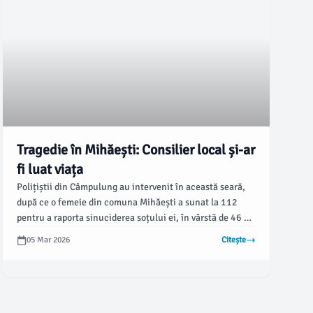
Tragedie în Mihăești: Consilier local și-ar
fi luat viața
Polițiștii din Câmpulung au intervenit în această seară,
după ce o femeie din comuna Mihăești a sunat la 112
pentru a raporta sinuciderea soțului ei, în vârstă de 46 de
ani. Incidentul a fost confirmat de autorități, care s-au
05 Mar 2026
Citește
deplasat rapid la fața locului pentru a cerceta
circumstanțele tragediei.