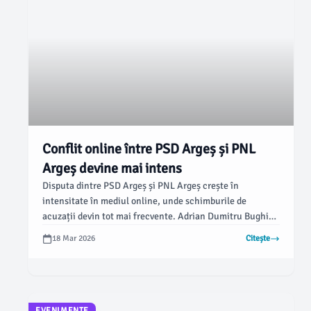
Conflit online între PSD Argeș și PNL
Argeș devine mai intens
Disputa dintre PSD Argeș și PNL Argeș crește în
intensitate în mediul online, unde schimburile de
acuzații devin tot mai frecvente. Adrian Dumitru Bughiu,
vicepreședinte al Consiliului Județean Argeș și membru
18 Mar 2026
Citește
al conducerii PSD Argeș, a adus acuzații grave
liberaliștilor, afirmând că aceștia derulează o campanie
agresivă împotriva social-democraților, conform
ziarulargesul.ro.
EVENIMENTE