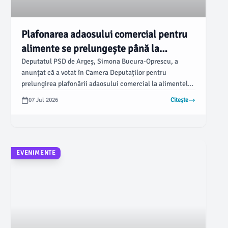
Plafonarea adaosului comercial pentru
alimente se prelungește până la
sfârșitul anului 2026
Deputatul PSD de Argeș, Simona Bucura-Oprescu, a
anunțat că a votat în Camera Deputaților pentru
prelungirea plafonării adaosului comercial la alimentele
de bază până la 31 decembrie 2026. Conform
07 Jul 2026
Citește
declarațiilor sale, acest proiect are rolul de a sprijini
milioane de români, în special persoanele cu venituri
mici și medii, care resimt efectele creșterii costului
vieții, arată ziarulargesul.ro.
EVENIMENTE