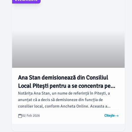
Ana Stan demisionează din Consiliul
Local Pitești pentru a se concentra pe
proiecte personale
Notărița Ana Stan, un nume de referință în Pitești, a
anunțat că a decis să demisioneze din funcția de
consilier local, conform Ancheta Online. Aceasta a
precizat că alegerea sa a fost una personală, motivată de
02 Feb 2026
Citește
dorința de a dedica mai mult timp proiectelor de care se
ocupă.