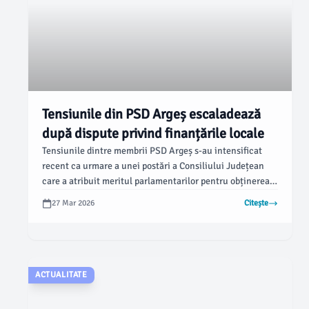
Tensiunile din PSD Argeș escaladează
după dispute privind finanțările locale
Tensiunile dintre membrii PSD Argeș s-au intensificat
recent ca urmare a unei postări a Consiliului Județean
care a atribuit meritul parlamentarilor pentru obținerea
unor finanțări esențiale. Conform ziarulargesul.ro,
27 Mar 2026
Citește
primarul din Pitești, Cristian Gentea, a contestat această
versiune, subliniind că proiectele, printre care și
modernizarea străzii „Intrarea Lămâiței“, de un milion de
lei, sunt rodul muncii administrației locale.
ACTUALITATE