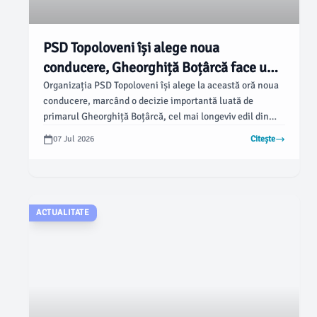
PSD Topoloveni își alege noua
conducere, Gheorghiță Boțârcă face un
pas lateral
Organizația PSD Topoloveni își alege la această oră noua
conducere, marcând o decizie importantă luată de
primarul Gheorghiță Boțârcă, cel mai longeviv edil din
România. Conform ziarulargesul.ro, Boțârcă a decis să nu
07 Jul 2026
Citește
mai candideze pentru funcția de președinte al
organizației, dorind să ofere ocazia unei noi generații să
preia responsabilitățile politice.
ACTUALITATE