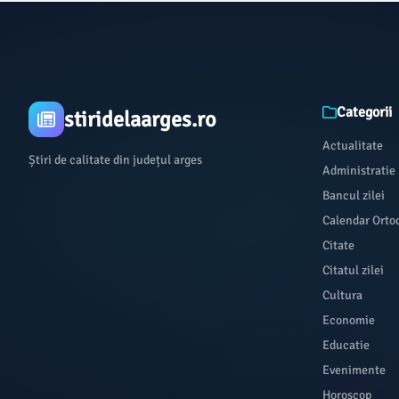
Categorii
stiridelaarges.ro
Actualitate
Știri de calitate din județul arges
Administratie
Bancul zilei
Calendar Orto
Citate
Citatul zilei
Cultura
Economie
Educatie
Evenimente
Horoscop