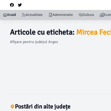
Acasă
Actualitate
Administratie
Cultura
Eco
Articole cu eticheta:
Mircea Fec
Afișare pentru județul Arges
Postări din alte județe