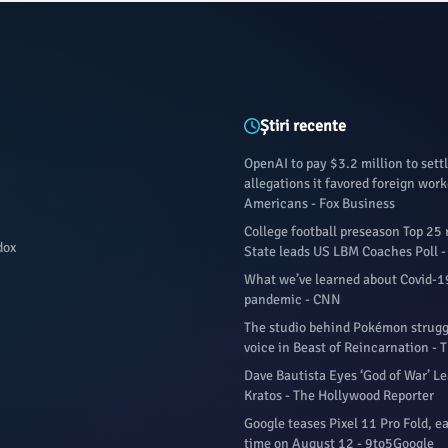
Știri recente
OpenAI to pay $3.2 million to sett
allegations it favored foreign work
Americans - Fox Business
College football preseason Top 25 
dox
State leads US LBM Coaches Poll 
What we’ve learned about Covid-1
pandemic - CNN
The studio behind Pokémon struggle
voice in Beast of Reincarnation - 
Dave Bautista Eyes ‘God of War’ Le
Kratos - The Hollywood Reporter
Google teases Pixel 11 Pro Fold, ea
time on August 12 - 9to5Google