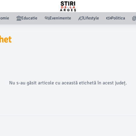
nomie
Educatie
Evenimente
Lifestyle
Politica
het
Nu s-au găsit articole cu această etichetă în acest județ.