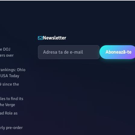
Newsletter
le DOJ
Abonează-te
ers over
rankings: Ohio
- USA Today
9 since the
s to find its
The Verge
ad Role as
rly pre-order