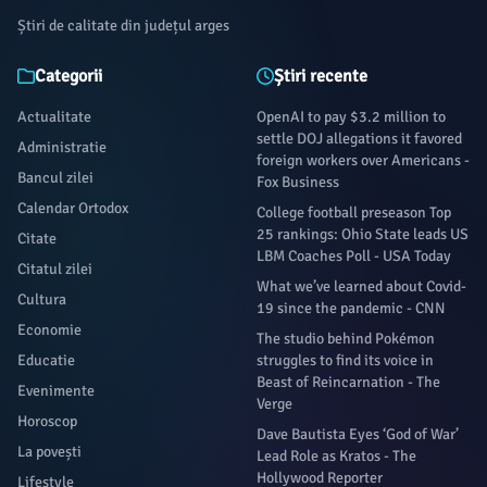
Știri de calitate din județul arges
Categorii
Știri recente
Actualitate
OpenAI to pay $3.2 million to
settle DOJ allegations it favored
Administratie
foreign workers over Americans -
Bancul zilei
Fox Business
Calendar Ortodox
College football preseason Top
25 rankings: Ohio State leads US
Citate
LBM Coaches Poll - USA Today
Citatul zilei
What we’ve learned about Covid-
Cultura
19 since the pandemic - CNN
Economie
The studio behind Pokémon
Educatie
struggles to find its voice in
Beast of Reincarnation - The
Evenimente
Verge
Horoscop
Dave Bautista Eyes ‘God of War’
La povești
Lead Role as Kratos - The
Hollywood Reporter
Lifestyle