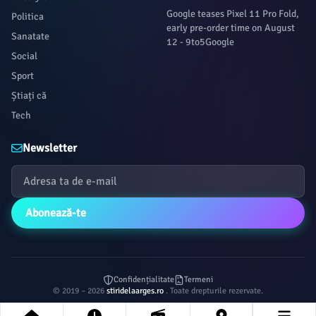
Google teases Pixel 11 Pro Fold,
Politica
early pre-order time on August
Sanatate
12 - 9to5Google
Social
Sport
Știați că
Tech
Newsletter
Abonează-te
Confidențialitate
Termeni
© 2019 – 2026
stiridelaarges.ro
. Toate drepturile rezervate.