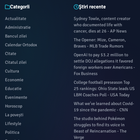
Categorii
Știri recente
Actualitate
Sydney Towle, content creator
who documented life with
Administratie
cancer, dies at 26 - AP News
Bancul zilei
The Opener: Mize, Cameron,
Calendar Ortodox
Braves - MLB Trade Rumors
Citate
OpenAI to pay $3.2 million to
settle DOJ allegations it favored
Citatul zilei
foreign workers over Americans -
Cultura
Fox Business
Economie
College football preseason Top
Educatie
25 rankings: Ohio State leads US
LBM Coaches Poll - USA Today
Evenimente
What we’ve learned about Covid-
Horoscop
19 since the pandemic - CNN
La povești
The studio behind Pokémon
Lifestyle
struggles to find its voice in
Beast of Reincarnation - The
Politica
Verge