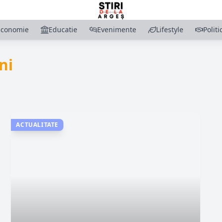
Economie
Educatie
Evenimente
Lifestyle
Politi
ni
ACTUALITATE