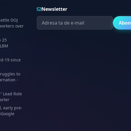
Newsletter
settle DOJ
Abon
 workers over
p 25
 LBM
id-19 since
ruggles to
arnation -
r’ Lead Role
orter
, early pre-
5Google