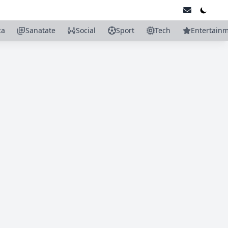
ca
Sanatate
Social
Sport
Tech
Entertain