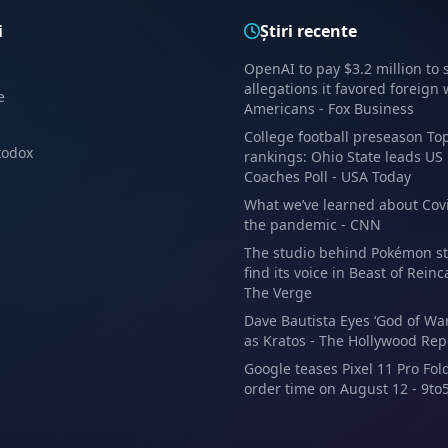
i
Știri recente
OpenAI to pay $3.2 million to 
allegations it favored foreign
e
Americans - Fox Business
College football preseason To
todox
rankings: Ohio State leads US
Coaches Poll - USA Today
What we’ve learned about Cov
the pandemic - CNN
The studio behind Pokémon st
find its voice in Beast of Reinc
The Verge
Dave Bautista Eyes ‘God of Wa
as Kratos - The Hollywood Rep
Google teases Pixel 11 Pro Fold
order time on August 12 - 9to