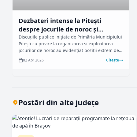
Dezbateri intense la Pitești
despre jocurile de noroc și
impactul acestora
Discuțiile publice inițiate de Primăria Municipiului
Pitești cu privire la organizarea și exploatarea
jocurilor de noroc au evidențiat poziții extrem de
diferite între reprezentanții industriei, aleșii locali
02 Apr 2026
Citește
și cetățeni. Conform ziarulargesul.ro, dezbaterea a
scos în evidență nevoia de reglementări mai
stricte în contextul noilor prevederi legale.
Postări din alte județe