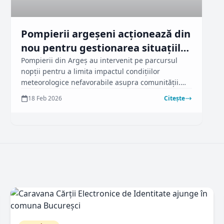
Pompierii argeșeni acționează din
nou pentru gestionarea situațiilor
dificile
Pompierii din Argeș au intervenit pe parcursul
nopții pentru a limita impactul condițiilor
meteorologice nefavorabile asupra comunității.
Autoritățile județene, conform ziarulargesul.ro,
18 Feb 2026
Citește
monitorizează constant situația și coordonează
acțiunile pentru asigurarea siguranței cetățenilor.