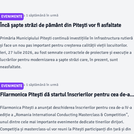
va programa 116 meciuri în cele patru orașe gazdă: Pitești, Mioveni,
Craiova și Râmnicu Vâlcea.
Articol postat cu 1 săptămână în urmă
EVENIMENTE
Încă șapte străzi de pământ din Pitești vor fi asfaltate
Primăria Municipiului Pitești continuă investițiile în infrastructura rutieră
și face un nou pas important pentru creșterea calității vieții locuitorilor.
Ieri, 27 iulie 2026, au fost semnate contractele de proiectare și execuție a
lucrărilor pentru modernizarea a șapte străzi care, în prezent, sunt
neasfaltate.
Articol postat cu 1 săptămână în urmă
EVENIMENTE
Filarmonica Pitești dă startul înscrierilor pentru cea de-a
IV-a ediție a „Romania International Conducting
Filarmonica Pitești a anunțat deschiderea înscrierilor pentru cea de-a IV-a
Masterclass & Competition”
ediție a „Romania International Conducting Masterclass & Competition”,
unul dintre cele mai importante evenimente dedicate tinerilor dirijori.
Competiția și masterclass-ul vor reuni la Pitești participanți din țară și din