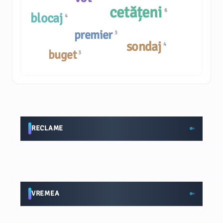
cetățeni
6
blocaj
4
premier
3
sondaj
4
buget
3
RECLAME
VREMEA