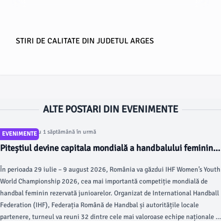
STIRI DE CALITATE DIN JUDETUL ARGES
ALTE POSTARI DIN EVENIMENTE
Articol postat cu 1 săptămână în urmă
EVENIMENTE
Piteștiul devine capitala mondială a handbalului feminin.
Start pentru Campionatul Mondial U18
În perioada 29 iulie – 9 august 2026, România va găzdui IHF Women’s Youth
World Championship 2026, cea mai importantă competiție mondială de
handbal feminin rezervată junioarelor. Organizat de International Handball
Federation (IHF), Federația Română de Handbal și autoritățile locale
partenere, turneul va reuni 32 dintre cele mai valoroase echipe naționale și