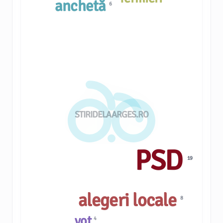
anchetă
6
STIRIDELAARGES.RO
PSD
19
alegeri locale
8
vot
4