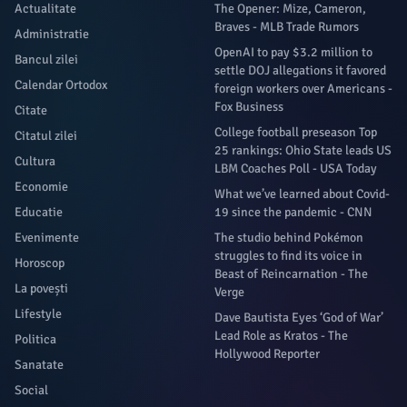
Actualitate
The Opener: Mize, Cameron,
Braves - MLB Trade Rumors
Administratie
OpenAI to pay $3.2 million to
Bancul zilei
settle DOJ allegations it favored
Calendar Ortodox
foreign workers over Americans -
Fox Business
Citate
College football preseason Top
Citatul zilei
25 rankings: Ohio State leads US
Cultura
LBM Coaches Poll - USA Today
Economie
What we’ve learned about Covid-
Educatie
19 since the pandemic - CNN
Evenimente
The studio behind Pokémon
struggles to find its voice in
Horoscop
Beast of Reincarnation - The
La povești
Verge
Lifestyle
Dave Bautista Eyes ‘God of War’
Lead Role as Kratos - The
Politica
Hollywood Reporter
Sanatate
Social