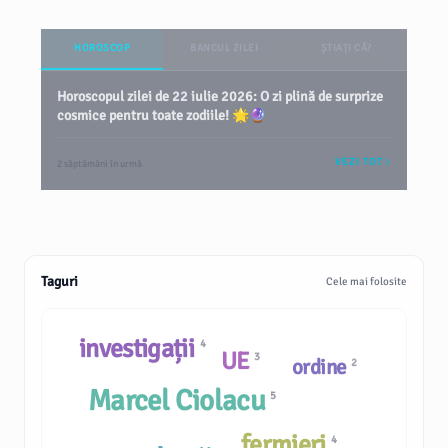
HOROSCOP
BANCUL ZILEI
ȘTIAȚI CĂ?
Horoscopul zilei de 22 iulie 2026: O zi plină de surprize
cosmice pentru toate zodiile! 🌟🔮
VEZI TOT
2 săptămâni în urmă
Taguri
Cele mai folosite
investigații
4
UE
3
ordine
2
Marcel Ciolacu
5
fermieri
4