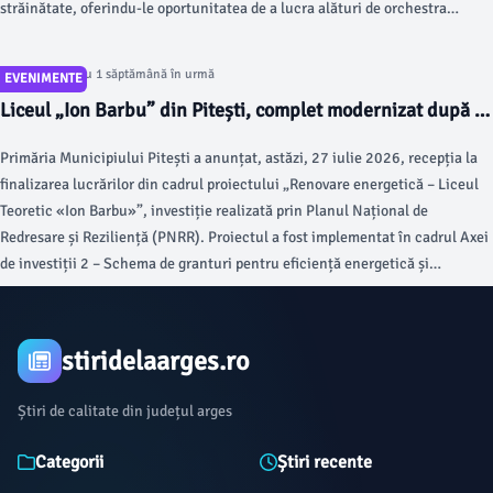
străinătate, oferindu-le oportunitatea de a lucra alături de orchestra
Filarmonicii Pitești și de a-și perfecționa tehnica sub îndrumarea unor
personalități de prestigiu din domeniul dirijatului.
Articol postat cu 1 săptămână în urmă
EVENIMENTE
Liceul „Ion Barbu” din Pitești, complet modernizat după o
investiție de 6 milioane de lei
Primăria Municipiului Pitești a anunțat, astăzi, 27 iulie 2026, recepția la
finalizarea lucrărilor din cadrul proiectului „Renovare energetică – Liceul
Teoretic «Ion Barbu»”, investiție realizată prin Planul Național de
Redresare și Reziliență (PNRR). Proiectul a fost implementat în cadrul Axei
de investiții 2 – Schema de granturi pentru eficiență energetică și
reziliență în clădiri publice și a avut ca obiectiv modernizarea și creșterea
performanței energetice a clădirii liceului, cu o suprafață construită
desfășurată de 2.271 de metri pătrați.
stiridelaarges.ro
Știri de calitate din județul arges
Categorii
Știri recente