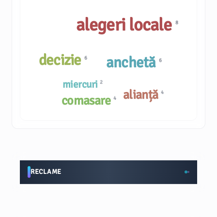
alegeri locale
8
decizie
anchetă
6
6
miercuri
2
alianță
4
comasare
4
RECLAME