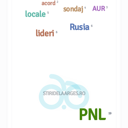
acord
2
AUR
sondaj
3
4
locale
5
Rusia
6
lideri
6
STIRIDELAARGES.RO
PNL
19