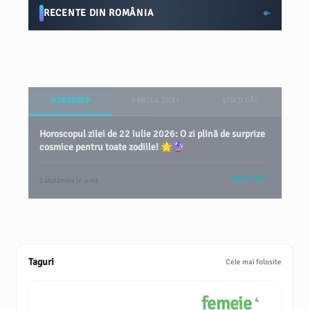
RECENTE DIN ROMÂNIA
HOROSCOP
BANCUL ZILEI
ȘTIAȚI CĂ?
Horoscopul zilei de 22 iulie 2026: O zi plină de surprize
cosmice pentru toate zodiile! 🌟🔮
VEZI TOT
2 săptămâni în urmă
Taguri
Cele mai folosite
femeie
4