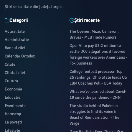
Știri de calitate din județul arges
Categorii
Știri recente
Actualitate
The Opener: Mize, Cameron,
Braves - MLB Trade Rumors
Administratie
OpenAI to pay $3.2 million to
Bancul zilei
settle DOJ allegations it favored
Calendar Ortodox
foreign workers over Americans -
Fox Business
Citate
College football preseason Top
Citatul zilei
25 rankings: Ohio State leads US
Cultura
LBM Coaches Poll - USA Today
Economie
What we’ve learned about Covid-
Educatie
19 since the pandemic - CNN
Evenimente
The studio behind Pokémon
struggles to find its voice in
Horoscop
Beast of Reincarnation - The
La povești
Verge
Lifestyle
Dave Bautista Eyes ‘God of War’