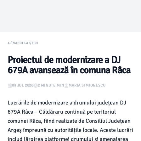
ÎNAPOI LA ȘTIRI
Proiectul de modernizare a DJ
679A avansează în comuna Râca
08 JUL 2026
2 MINUTE MIN
MARIA SIMIONESCU
Lucrările de modernizare a drumului județean DJ
679A Râca – Căldăraru continuă pe teritoriul
comunei Râca, fiind realizate de Consiliul Județean
Argeș împreună cu autoritățile locale. Aceste lucrări
includ lărgirea platformei drumului și amenajarea