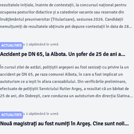
rezultatele inițiale, înainte de contestații, la concursul național pentru
ocuparea posturilor didactice și a catedrelor vacante sau rezervate din
învățământul preuniversitar (Titularizare), sesiunea 2026. Candidații
nemulțumiți de rezultatele obținute pot depune contestații în data de 28
iulie, până la ora 21:00, respectiv în 29 iulie, până la ora 12:00.
Articol postat cu 1 săptămână în urmă
ACTUALITATE
Accident pe DN 65, la Albota. Un șofer de 25 de ani a
ajuns la spital
În cursul zilei de astăzi, polițiștii argeșeni au fost sesizați cu privire la un
accident pe DN 65, pe raza comunei Albota, în care a fost implicat un
autoturism ce a ieșit în afara carosabilului. Din verificările preliminare,
efectuate de polițiștii Serviciului Rutier Argeș, a rezultat că un bărbat de
25 de ani, din Dobrești, care conducea un autoturism din direcția Slatina
spre Pitești, în împrejurări care fac obiectul cercetărilor, a pierdut
controlul asupra direcției de deplasare, ieșind în afara carosabilului, unde a
Articol postat cu 1 săptămână în urmă
ACTUALITATE
intrat într-un șanț betonat și în coliziune cu un cap de pod.
Nouă magistrați au fost numiți în Argeș. Cine sunt noii
judecători și procurori