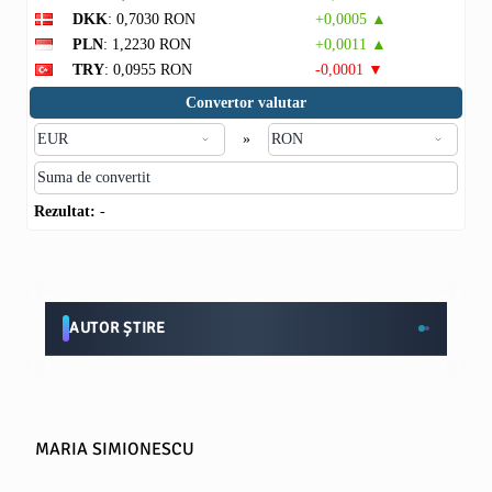
DKK
: 0,7030 RON
+0,0005 ▲
PLN
: 1,2230 RON
+0,0011 ▲
TRY
: 0,0955 RON
-0,0001 ▼
Convertor valutar
»
Rezultat:
-
AUTOR ȘTIRE
MARIA SIMIONESCU