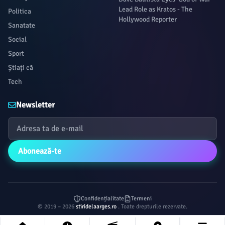
Lead Role as Kratos - The
Politica
Hollywood Reporter
Sanatate
Social
Sport
Știați că
Tech
Newsletter
Abonează-te
Confidențialitate
Termeni
© 2019 – 2026
stiridelaarges.ro
. Toate drepturile rezervate.