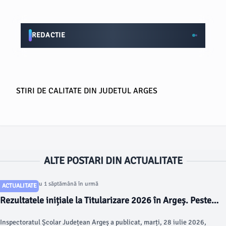
REDACTIE
STIRI DE CALITATE DIN JUDETUL ARGES
ALTE POSTARI DIN ACTUALITATE
Articol postat cu 1 săptămână în urmă
ACTUALITATE
Rezultatele inițiale la Titularizare 2026 în Argeș. Peste
jumătate dintre candidați au obținut note peste 7
Inspectoratul Școlar Județean Argeș a publicat, marți, 28 iulie 2026,