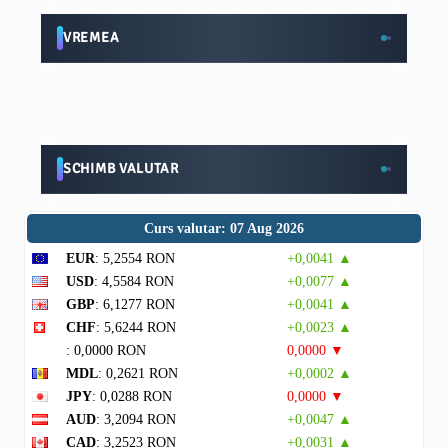
VREMEA
SCHIMB VALUTAR
Curs valutar: 07 Aug 2026
EUR
: 5,2554 RON
+0,0041 ▲
USD
: 4,5584 RON
+0,0077 ▲
GBP
: 6,1277 RON
+0,0041 ▲
CHF
: 5,6244 RON
+0,0023 ▲
: 0,0000 RON
0,0000 ▼
MDL
: 0,2621 RON
+0,0002 ▲
JPY
: 0,0288 RON
0,0000 ▼
AUD
: 3,2094 RON
+0,0047 ▲
CAD
: 3,2523 RON
+0,0031 ▲