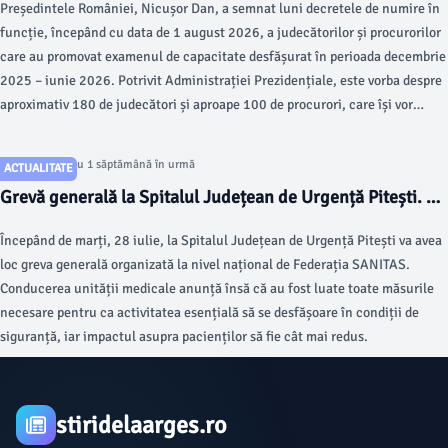
Președintele României, Nicușor Dan, a semnat luni decretele de numire în
funcție, începând cu data de 1 august 2026, a judecătorilor și procurorilor
care au promovat examenul de capacitate desfășurat în perioada decembrie
2025 – iunie 2026. Potrivit Administrației Prezidențiale, este vorba despre
aproximativ 180 de judecători și aproape 100 de procurori, care își vor
desfășura activitatea în instanțe și parchete din întreaga țară.
Articol postat cu 1 săptămână în urmă
ACTUALITATE
Grevă generală la Spitalul Județean de Urgență Pitești. Ce
trebuie să știe pacienții începând de mâine, 28 iulie
Începând de marți, 28 iulie, la Spitalul Județean de Urgență Pitești va avea
loc greva generală organizată la nivel național de Federația SANITAS.
Conducerea unității medicale anunță însă că au fost luate toate măsurile
necesare pentru ca activitatea esențială să se desfășoare în condiții de
siguranță, iar impactul asupra pacienților să fie cât mai redus.
stiridelaarges.ro