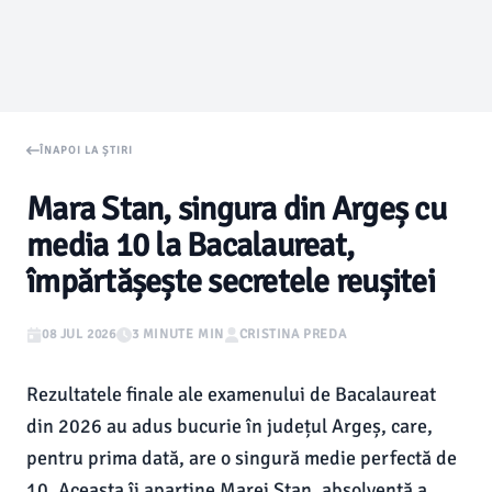
ÎNAPOI LA ȘTIRI
Mara Stan, singura din Argeș cu
media 10 la Bacalaureat,
împărtășește secretele reușitei
08 JUL 2026
3 MINUTE MIN
CRISTINA PREDA
Rezultatele finale ale examenului de Bacalaureat
din 2026 au adus bucurie în județul Argeș, care,
pentru prima dată, are o singură medie perfectă de
10. Aceasta îi aparține Marei Stan, absolventă a