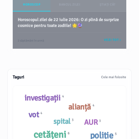
HOROSCOP
BANCUL ZILEI
ȘTIAȚI CĂ?
Horoscopul zilei de 22 iulie 2026: O zi plină de surprize
cosmice pentru toate zodiile! 🌟🔮
VEZI TOT
2 săptămâni în urmă
Taguri
Cele mai folosite
investigații
4
alianță
4
vot
4
spital
AUR
3
3
cetățeni
poliție
6
5