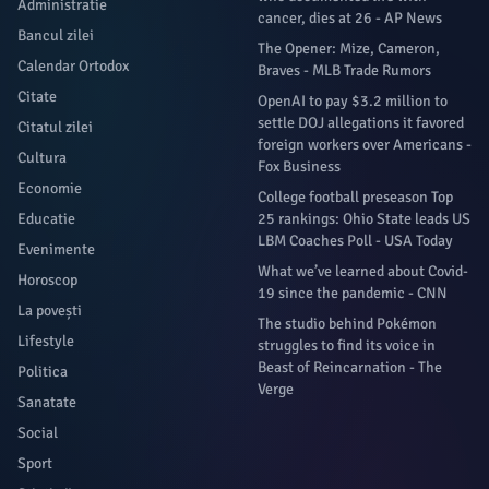
Administratie
cancer, dies at 26 - AP News
Bancul zilei
The Opener: Mize, Cameron,
Calendar Ortodox
Braves - MLB Trade Rumors
Citate
OpenAI to pay $3.2 million to
settle DOJ allegations it favored
Citatul zilei
foreign workers over Americans -
Cultura
Fox Business
Economie
College football preseason Top
Educatie
25 rankings: Ohio State leads US
LBM Coaches Poll - USA Today
Evenimente
What we’ve learned about Covid-
Horoscop
19 since the pandemic - CNN
La povești
The studio behind Pokémon
Lifestyle
struggles to find its voice in
Beast of Reincarnation - The
Politica
Verge
Sanatate
Social
Sport