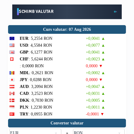
SCHIMB VALUTAR
Curs valutar: 07 Aug 2026
EUR
: 5,2554 RON
+0,0041 ▲
USD
: 4,5584 RON
+0,0077 ▲
GBP
: 6,1277 RON
+0,0041 ▲
CHF
: 5,6244 RON
+0,0023 ▲
: 0,0000 RON
0,0000 ▼
MDL
: 0,2621 RON
+0,0002 ▲
JPY
: 0,0288 RON
0,0000 ▼
AUD
: 3,2094 RON
+0,0047 ▲
CAD
: 3,2523 RON
+0,0031 ▲
DKK
: 0,7030 RON
+0,0005 ▲
PLN
: 1,2230 RON
+0,0011 ▲
TRY
: 0,0955 RON
-0,0001 ▼
Convertor valutar
»