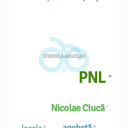
STIRIDELAARGES.RO
PNL
19
Nicolae Ciucă
7
anchetă
6
5