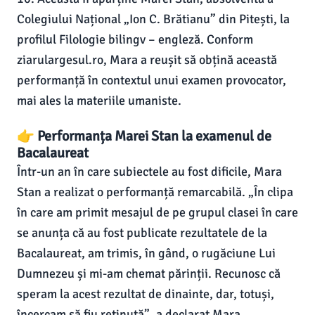
Colegiului Național „Ion C. Brătianu” din Pitești, la
profilul Filologie bilingv – engleză. Conform
ziarulargesul.ro, Mara a reușit să obțină această
performanță în contextul unui examen provocator,
mai ales la materiile umaniste.
👉 Performanța Marei Stan la examenul de
Bacalaureat
Într-un an în care subiectele au fost dificile, Mara
Stan a realizat o performanță remarcabilă. „În clipa
în care am primit mesajul de pe grupul clasei în care
se anunța că au fost publicate rezultatele de la
Bacalaureat, am trimis, în gând, o rugăciune Lui
Dumnezeu și mi-am chemat părinții. Recunosc că
speram la acest rezultat de dinainte, dar, totuși,
încercam să fiu reținută”, a declarat Mara.