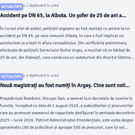
Articol postat cu 1 săptămână în urmă
ACTUALITATE
Accident pe DN 65, la Albota. Un șofer de 25 de ani a
ajuns la spital
În cursul zilei de astăzi, polițiștii argeșeni au fost sesizați cu privire la un
accident pe DN 65, pe raza comunei Albota, în care a fost implicat un
autoturism ce a ieșit în afara carosabilului. Din verificările preliminare,
efectuate de polițiștii Serviciului Rutier Argeș, a rezultat că un bărbat de
25 de ani, din Dobrești, care conducea un autoturism din direcția Slatina
spre Pitești, în împrejurări care fac obiectul cercetărilor, a pierdut
controlul asupra direcției de deplasare, ieșind în afara carosabilului, unde a
Articol postat cu 1 săptămână în urmă
ACTUALITATE
intrat într-un șanț betonat și în coliziune cu un cap de pod.
Nouă magistrați au fost numiți în Argeș. Cine sunt noii
judecători și procurori
Președintele României, Nicușor Dan, a semnat luni decretele de numire în
funcție, începând cu data de 1 august 2026, a judecătorilor și procurorilor
care au promovat examenul de capacitate desfășurat în perioada decembrie
2025 – iunie 2026. Potrivit Administrației Prezidențiale, este vorba despre
aproximativ 180 de judecători și aproape 100 de procurori, care își vor
desfășura activitatea în instanțe și parchete din întreaga țară.