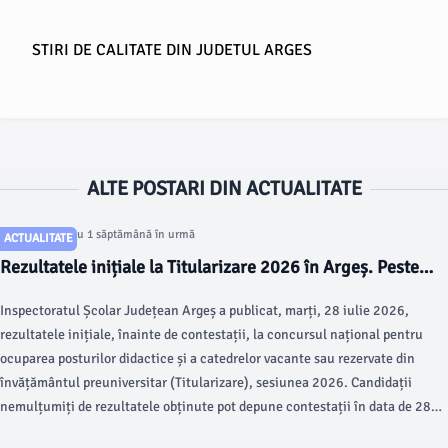
STIRI DE CALITATE DIN JUDETUL ARGES
ALTE POSTARI DIN ACTUALITATE
Articol postat cu 1 săptămână în urmă
ACTUALITATE
Rezultatele inițiale la Titularizare 2026 în Argeș. Peste
jumătate dintre candidați au obținut note peste 7
Inspectoratul Școlar Județean Argeș a publicat, marți, 28 iulie 2026,
rezultatele inițiale, înainte de contestații, la concursul național pentru
ocuparea posturilor didactice și a catedrelor vacante sau rezervate din
învățământul preuniversitar (Titularizare), sesiunea 2026. Candidații
nemulțumiți de rezultatele obținute pot depune contestații în data de 28
iulie, până la ora 21:00, respectiv în 29 iulie, până la ora 12:00.