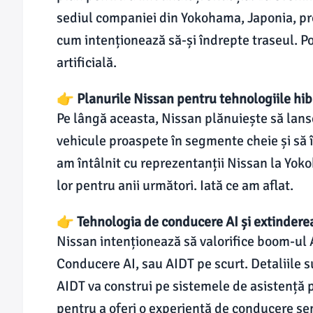
sediul companiei din Yokohama, Japonia, pro
cum intenționează să-și îndrepte traseul. Po
artificială.
👉 Planurile Nissan pentru tehnologiile hib
Pe lângă aceasta, Nissan plănuiește să lans
vehicule proaspete în segmente cheie și să 
am întâlnit cu reprezentanții Nissan la Yok
lor pentru anii următori. Iată ce am aflat.
👉 Tehnologia de conducere AI și extinderea
Nissan intenționează să valorifice boom-ul
Conducere AI, sau AIDT pe scurt. Detaliile 
AIDT va construi pe sistemele de asistență p
pentru a oferi o experiență de conducere s