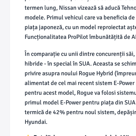
termen lung, Nissan vizează să aducă Tehn
modele. Primul vehicul care va beneficia de
piața japoneză, cu un model reproiectat aște
Funcționalitatea ProPilot îmbunătățită de A
În comparație cu unii dintre concurenții săi,
hibride - în special în SUA. Aceasta se schi
privire asupra noului Rogue Hybrid (împreu
alimentat de cel mai recent sistem E-Power a
pentru acest model, Rogue va folosi sistemul
primul model E-Power pentru piața din SUA.
termică de 42% pentru noul sistem, depășin
Hyundai.