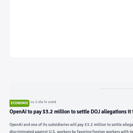
Articol postat cu 2 zile în urmă
ECONOMIE
OpenAI to pay $3.2 million to settle DOJ allegations it
workers over Americans - Fox Business
OpenAI and one of its subsidiaries will pay $3.2 million to settle alleg
discriminated against U.S. workers by favoring foreign workers with