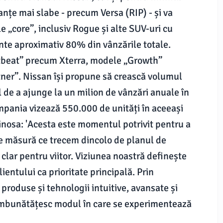
țe mai slabe - precum Versa (RIP) - și va
e „core”, inclusiv Rogue și alte SUV-uri cu
inte aproximativ 80% din vânzările totale.
rtbeat” precum Xterra, modele „Growth”
ner”. Nissan își propune să crească volumul
de a ajunge la un milion de vânzări anuale în
mpania vizează 550.000 de unități în aceeași
nosa: 'Acesta este momentul potrivit pentru a
pe măsură ce trecem dincolo de planul de
clar pentru viitor. Viziunea noastră definește
ientului ca prioritate principală. Prin
 produse și tehnologii intuitive, avansate și
i îmbunătățesc modul în care se experimentează