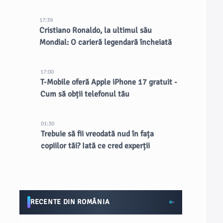
17:39
Cristiano Ronaldo, la ultimul său
Mondial: O carieră legendară încheiată
17:00
T-Mobile oferă Apple iPhone 17 gratuit -
Cum să obții telefonul tău
01:30
Trebuie să fii vreodată nud în fața
copiilor tăi? Iată ce cred experții
RECENTE DIN ROMÂNIA