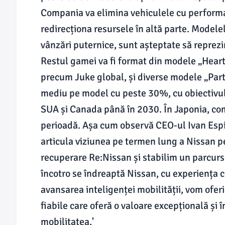
Compania va elimina vehiculele cu performan
redirecționa resursele în altă parte. Modelel
vânzări puternice, sunt așteptate să reprez
Restul gamei va fi format din modele „Hea
precum Juke global, și diverse modele „Part
mediu pe model cu peste 30%, cu obiectivul 
SUA și Canada până în 2030. În Japonia, co
perioadă. Așa cum observă CEO-ul Ivan Espi
articula viziunea pe termen lung a Nissan 
recuperare Re:Nissan și stabilim un parcurs 
încotro se îndreaptă Nissan, cu experiența cl
avansarea inteligenței mobilității, vom oferi
fiabile care oferă o valoare excepțională ș
mobilitatea.'