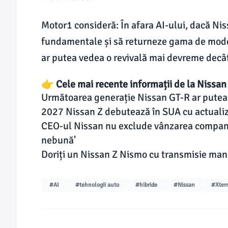
Motor1 consideră: În afara AI-ului, dacă Ni
fundamentale și să returneze gama de modele
ar putea vedea o revivală mai devreme decât
👉 Cele mai recente informații de la Nissan
Următoarea generație Nissan GT-R ar putea
2027 Nissan Z debutează în SUA cu actualiză
CEO-ul Nissan nu exclude vânzarea companie
nebună'
Doriți un Nissan Z Nismo cu transmisie manu
#AI
#tehnologii auto
#hibride
#Nissan
#Xter