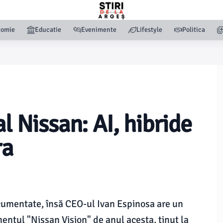
nomie
Educatie
Evenimente
Lifestyle
Politica
l Nissan: AI, hibride
ra
ocumentate, însă CEO-ul Ivan Espinosa are un
entul "Nissan Vision" de anul acesta, ținut la