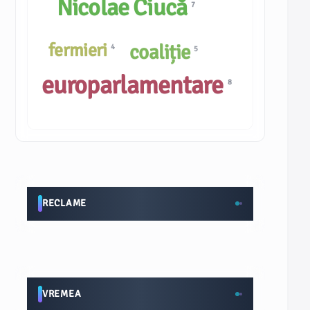
Nicolae Ciucă
7
fermieri
coaliție
4
5
europarlamentare
8
RECLAME
VREMEA