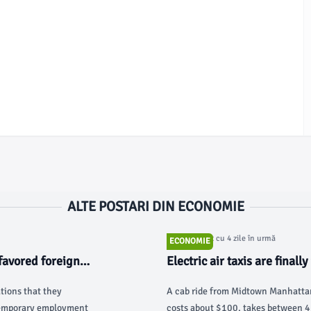
ALTE POSTARI DIN ECONOMIE
Articol postat cu 4 zile în urmă
ECONOMIE
 favored foreign
Electric air taxis are finall
ations that they
A cab ride from Midtown Manhattan
 temporary employment
costs about $100, takes between 