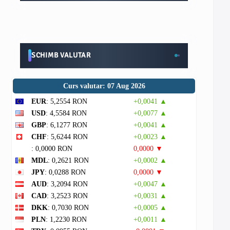
SCHIMB VALUTAR
Curs valutar: 07 Aug 2026
EUR
: 5,2554 RON
+0,0041 ▲
USD
: 4,5584 RON
+0,0077 ▲
GBP
: 6,1277 RON
+0,0041 ▲
CHF
: 5,6244 RON
+0,0023 ▲
: 0,0000 RON
0,0000 ▼
MDL
: 0,2621 RON
+0,0002 ▲
JPY
: 0,0288 RON
0,0000 ▼
AUD
: 3,2094 RON
+0,0047 ▲
CAD
: 3,2523 RON
+0,0031 ▲
DKK
: 0,7030 RON
+0,0005 ▲
PLN
: 1,2230 RON
+0,0011 ▲