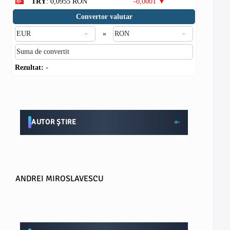
TRY
: 0,0955 RON
-0,0001 ▼
Convertor valutar
»
Rezultat:
-
AUTOR ȘTIRE
ANDREI MIROSLAVESCU