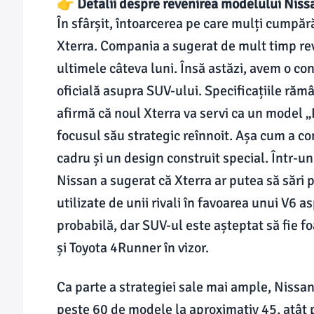
👉 Detalii despre revenirea modelului Niss
În sfârșit, întoarcerea pe care mulți cumpă
Xterra. Compania a sugerat de mult timp rev
ultimele câteva luni. Însă astăzi, avem o con
oficială asupra SUV-ului. Specificațiile răm
afirmă că noul Xterra va servi ca un model 
focusul său strategic reînnoit. Așa cum a co
cadru și un design construit special. Într-un
Nissan a sugerat că Xterra ar putea să sări p
utilizate de unii rivali în favoarea unui V6 
probabilă, dar SUV-ul este așteptat să fie f
și Toyota 4Runner în vizor.
Ca parte a strategiei sale mai ample, Nissa
peste 60 de modele la aproximativ 45, atât p