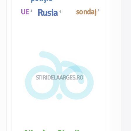
Rusia
sondaj
UE
4
3
6
STIRIDELAARGES.RO