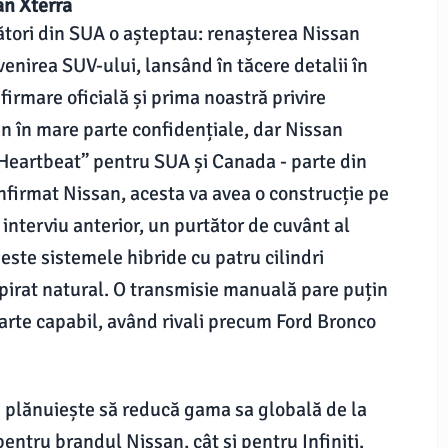
an Xterra
rători din SUA o așteptau: renașterea Nissan
enirea SUV-ului, lansând în tăcere detalii în
firmare oficială și prima noastră privire
ân în mare parte confidențiale, dar Nissan
„Heartbeat” pentru SUA și Canada - parte din
nfirmat Nissan, acesta va avea o construcție pe
 interviu anterior, un purtător de cuvânt al
este sistemele hibride cu patru cilindri
aspirat natural. O transmisie manuală pare puțin
oarte capabil, având rivali precum Ford Bronco
n plănuiește să reducă gama sa globală de la
entru brandul Nissan, cât și pentru Infiniti.