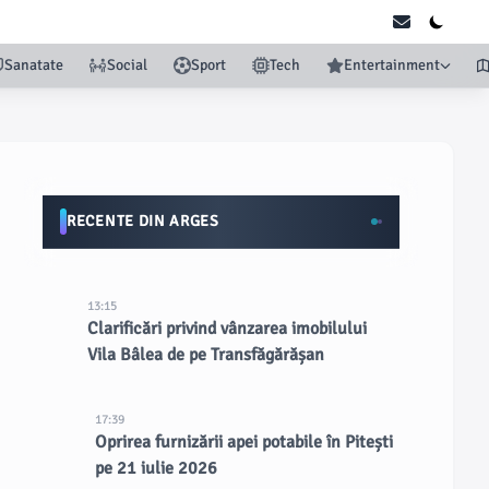
Sanatate
Social
Sport
Tech
Entertainment
RECENTE DIN ARGES
13:15
Clarificări privind vânzarea imobilului
Vila Bâlea de pe Transfăgărășan
17:39
Oprirea furnizării apei potabile în Pitești
pe 21 iulie 2026