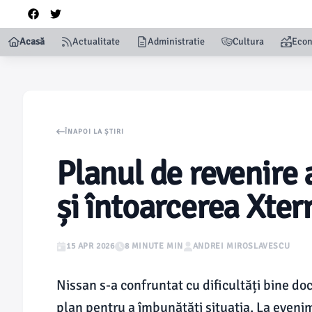
Acasă
Actualitate
Administratie
Cultura
Eco
ÎNAPOI LA ȘTIRI
Planul de revenire a
și întoarcerea Xter
15 APR 2026
8 MINUTE MIN
ANDREI MIROSLAVESCU
Nissan s-a confruntat cu dificultăți bine d
plan pentru a îmbunătăți situația. La evenim