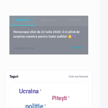
HOROSCOP
BANCUL ZILEI
ȘTIAȚI CĂ?
Horoscopul zilei de 22 iulie 2026: O zi plină de
surprize cosmice pentru toate zodiile! 🌟🔮
VEZI TOT
2 săptămâni în urmă
Taguri
Cele mai folosite
Ucraina
4
Pitești
3
poliție
5