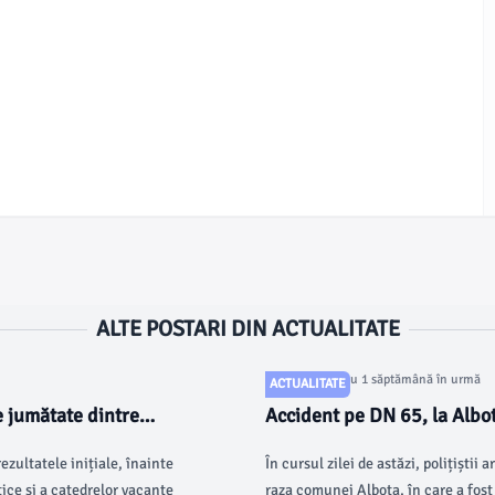
ALTE POSTARI DIN ACTUALITATE
Articol postat cu 1 săptămână în urmă
ACTUALITATE
e jumătate dintre
Accident pe DN 65, la Albot
ezultatele inițiale, înainte
În cursul zilei de astăzi, polițiștii
ice și a catedrelor vacante
raza comunei Albota, în care a fost 