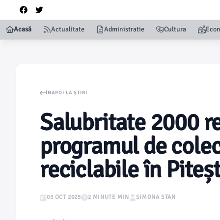
Acasă
Actualitate
Administratie
Cultura
Eco
ÎNAPOI LA ȘTIRI
Salubritate 2000 r
programul de colec
reciclabile în Piteșt
03 OCT 2025
2 MINUTE MIN
SIMONA STAN