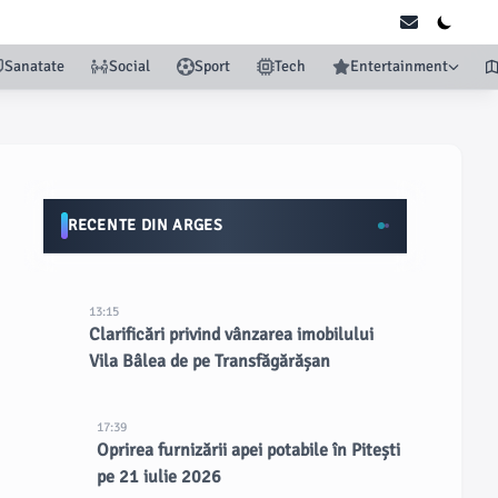
Sanatate
Social
Sport
Tech
Entertainment
RECENTE DIN ARGES
13:15
Clarificări privind vânzarea imobilului
Vila Bâlea de pe Transfăgărășan
17:39
Oprirea furnizării apei potabile în Pitești
pe 21 iulie 2026