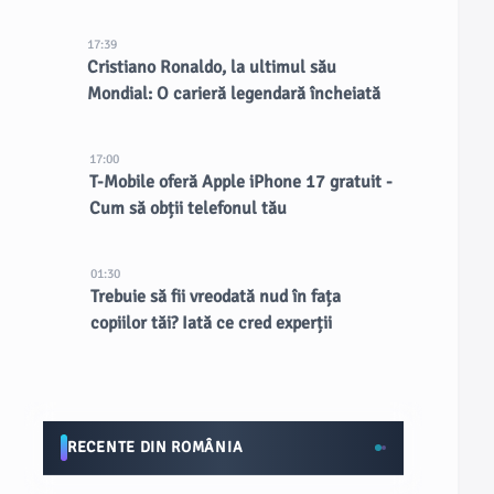
17:39
Cristiano Ronaldo, la ultimul său
Mondial: O carieră legendară încheiată
17:00
T-Mobile oferă Apple iPhone 17 gratuit -
Cum să obții telefonul tău
01:30
Trebuie să fii vreodată nud în fața
copiilor tăi? Iată ce cred experții
RECENTE DIN ROMÂNIA