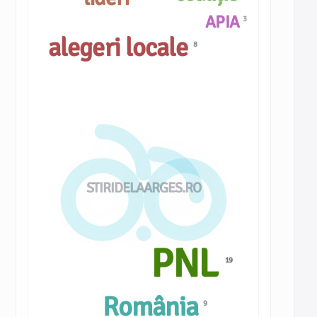
APIA
3
alegeri locale
8
STIRIDELAARGES.RO
PNL
19
România
9