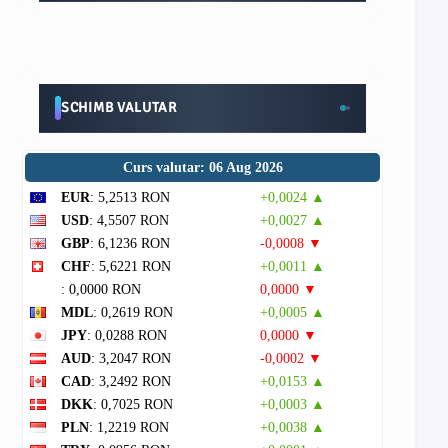
SCHIMB VALUTAR
Curs valutar: 06 Aug 2026
EUR
: 5,2513 RON
+0,0024 ▲
USD
: 4,5507 RON
+0,0027 ▲
GBP
: 6,1236 RON
-0,0008 ▼
CHF
: 5,6221 RON
+0,0011 ▲
: 0,0000 RON
0,0000 ▼
MDL
: 0,2619 RON
+0,0005 ▲
JPY
: 0,0288 RON
0,0000 ▼
AUD
: 3,2047 RON
-0,0002 ▼
CAD
: 3,2492 RON
+0,0153 ▲
DKK
: 0,7025 RON
+0,0003 ▲
PLN
: 1,2219 RON
+0,0038 ▲