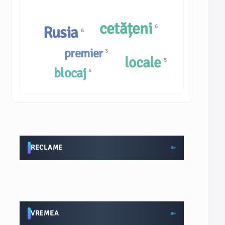
cetățeni
6
Rusia
6
premier
3
locale
5
blocaj
4
RECLAME
VREMEA