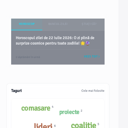
HOROSCOP
BANCUL ZILEI
ȘTIAȚI CĂ?
Horoscopul zilei de 22 iulie 2026: O zi plină de
surprize cosmice pentru toate zodiile! 🌟🔮
VEZI TOT
2 săptămâni în urmă
Taguri
Cele mai folosite
comasare
4
proiecte
2
coaliție
lideri
5
6