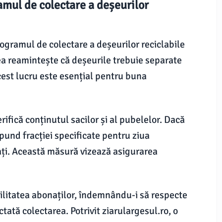
mul de colectare a deșeurilor
ogramul de colectare a deșeurilor reciclabile
tea reamintește că deșeurile trebuie separate
cest lucru este esențial pentru buna
erifică conținutul sacilor și al pubelelor. Dacă
pund fracției specificate pentru ziua
cați. Această măsură vizează asigurarea
litatea abonaților, îndemnându-i să respecte
ctată colectarea. Potrivit ziarulargesul.ro, o