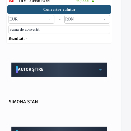
TRY
: 0,0956 RON
+0,0001 ▲
Convertor valutar
»
Rezultat:
-
AUTOR ȘTIRE
SIMONA STAN