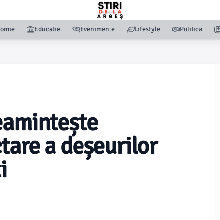
nomie
Educatie
Evenimente
Lifestyle
Politica
eamintește
tare a deșeurilor
i