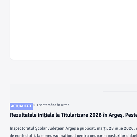
Articol postat cu 1 săptămână în urmă
ACTUALITATE
Rezultatele inițiale la Titularizare 2026 în Argeș. Pest
candidați au obținut note peste 7
Inspectoratul Școlar Județean Argeș a publicat, marți, 28 iulie 2026, r
de contestații, la concursul național pentru ocuparea posturilor didact