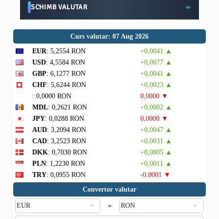
SCHIMB VALUTAR
Curs valutar: 07 Aug 2026
EUR
: 5,2554 RON
+0,0041 ▲
USD
: 4,5584 RON
+0,0077 ▲
GBP
: 6,1277 RON
+0,0041 ▲
CHF
: 5,6244 RON
+0,0023 ▲
: 0,0000 RON
0,0000 ▼
MDL
: 0,2621 RON
+0,0002 ▲
JPY
: 0,0288 RON
0,0000 ▼
AUD
: 3,2094 RON
+0,0047 ▲
CAD
: 3,2523 RON
+0,0031 ▲
DKK
: 0,7030 RON
+0,0005 ▲
PLN
: 1,2230 RON
+0,0011 ▲
TRY
: 0,0955 RON
-0,0001 ▼
Convertor valutar
»