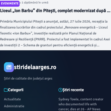
Articol postat cu 1 săptămână în urmă
EVENIMENTE
Liceul „Ion Barbu” din Pitești, complet modernizat după o
investiție de 6 milioane de lei
Primăria Municipiului Pitești a anunțat, astăzi, 27 iulie 2026, recepția la
finalizarea lucrărilor din cadrul proiectului „Renovare energetică – Liceul
Teoretic «Ion Barbu»”, investiție realizată prin Planul Național de
Redresare și Reziliență (PNRR). Proiectul a fost implementat în cadrul Axei
de investiții 2 – Schema de granturi pentru eficiență energetică și
reziliență în clădiri publice și a avut ca obiectiv modernizarea și creșterea
performanței energetice a clădirii liceului, cu o suprafață construită
desfășurată de 2.271 de metri pătrați.
stiridelaarges.ro
Știri de calitate din județul arges
Categorii
Știri recente
Actualitate
Sydney Towle, content creator
who documented life with
Administratie
cancer, dies at 26 - AP News