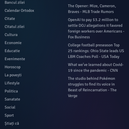
Bancul zilei
The Opener: Mize, Cameron,
Calendar Ortodox
Braves - MLB Trade Rumors
Citate
OpenAI to pay $3.2 million to
settle DOJ allegations it favored
Citatul zilei
foreign workers over Americans -
Cultura
Fox Business
Economie
College football preseason Top
Educatie
25 rankings: Ohio State leads US
LBM Coaches Poll - USA Today
Evenimente
What we’ve learned about Covid-
Horoscop
19 since the pandemic - CNN
La povești
The studio behind Pokémon
Lifestyle
struggles to find its voice in
Beast of Reincarnation - The
Politica
Verge
Sanatate
Social
Sport
Știați că