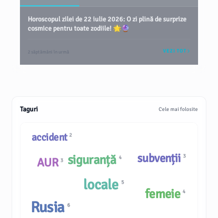
Horoscopul zilei de 22 iulie 2026: O zi plină de surprize
cosmice pentru toate zodiile! 🌟🔮
VEZI TOT
2 săptămâni în urmă
Taguri
Cele mai folosite
accident
2
subvenții
siguranță
3
4
AUR
3
locale
5
femeie
4
Rusia
6