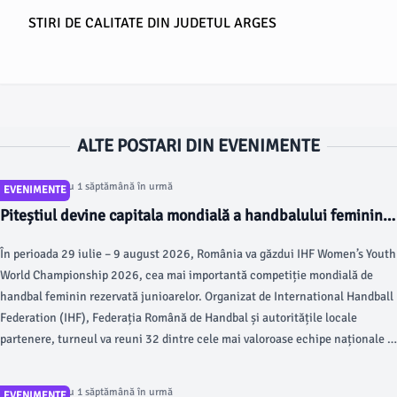
STIRI DE CALITATE DIN JUDETUL ARGES
ALTE POSTARI DIN EVENIMENTE
Articol postat cu 1 săptămână în urmă
EVENIMENTE
Piteștiul devine capitala mondială a handbalului feminin.
Start pentru Campionatul Mondial U18
În perioada 29 iulie – 9 august 2026, România va găzdui IHF Women’s Youth
World Championship 2026, cea mai importantă competiție mondială de
handbal feminin rezervată junioarelor. Organizat de International Handball
Federation (IHF), Federația Română de Handbal și autoritățile locale
partenere, turneul va reuni 32 dintre cele mai valoroase echipe naționale și
va programa 116 meciuri în cele patru orașe gazdă: Pitești, Mioveni,
Craiova și Râmnicu Vâlcea.
Articol postat cu 1 săptămână în urmă
EVENIMENTE