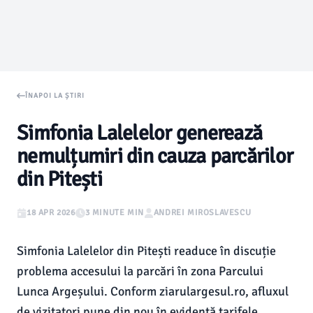
ÎNAPOI LA ȘTIRI
Simfonia Lalelelor generează
nemulțumiri din cauza parcărilor
din Pitești
18 APR 2026
3 MINUTE MIN
ANDREI MIROSLAVESCU
Simfonia Lalelelor din Pitești readuce în discuție
problema accesului la parcări în zona Parcului
Lunca Argeșului. Conform ziarulargesul.ro, afluxul
de vizitatori pune din nou în evidență tarifele