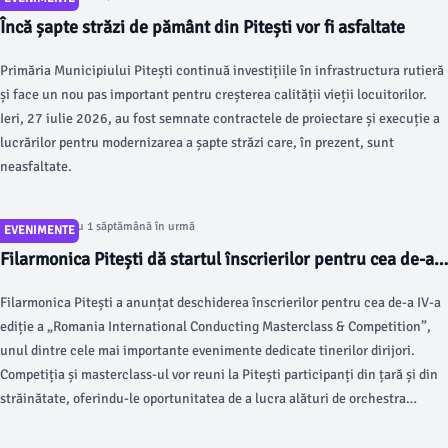
Încă șapte străzi de pământ din Pitești vor fi asfaltate
Primăria Municipiului Pitești continuă investițiile în infrastructura rutieră
și face un nou pas important pentru creșterea calității vieții locuitorilor.
Ieri, 27 iulie 2026, au fost semnate contractele de proiectare și execuție a
lucrărilor pentru modernizarea a șapte străzi care, în prezent, sunt
neasfaltate.
Articol postat cu 1 săptămână în urmă
EVENIMENTE
Filarmonica Pitești dă startul înscrierilor pentru cea de-a
IV-a ediție a „Romania International Conducting
Filarmonica Pitești a anunțat deschiderea înscrierilor pentru cea de-a IV-a
Masterclass & Competition”
ediție a „Romania International Conducting Masterclass & Competition”,
unul dintre cele mai importante evenimente dedicate tinerilor dirijori.
Competiția și masterclass-ul vor reuni la Pitești participanți din țară și din
străinătate, oferindu-le oportunitatea de a lucra alături de orchestra
Filarmonicii Pitești și de a-și perfecționa tehnica sub îndrumarea unor
personalități de prestigiu din domeniul dirijatului.