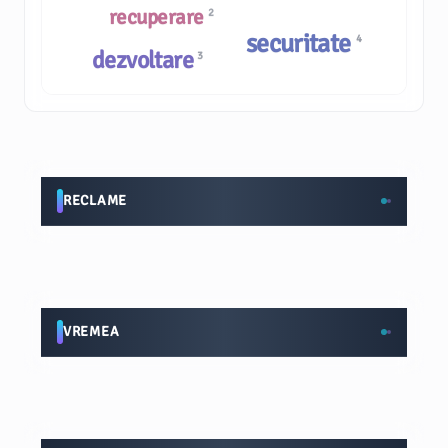
recuperare
2
securitate
4
dezvoltare
3
RECLAME
VREMEA