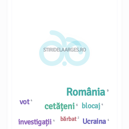
STIRIDELAARGES.RO
România
9
vot
4
cetățeni
blocaj
4
6
bărbat
2
Ucraina
investigații
4
4