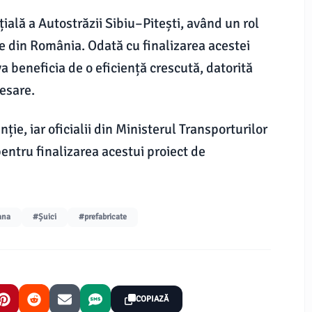
ială a Autostrăzii Sibiu–Pitești, având un rol
ere din România. Odată cu finalizarea acestei
va beneficia de o eficiență crescută, datorită
cesare.
ție, iar oficialii din Ministerul Transporturilor
pentru finalizarea acestui proiect de
ana
#Șuici
#prefabricate
COPIAZĂ