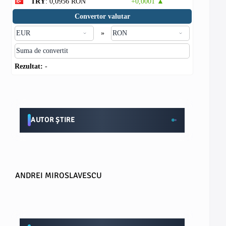
TRY
: 0,0956 RON
+0,0001 ▲
Convertor valutar
»
Rezultat:
-
AUTOR ȘTIRE
ANDREI MIROSLAVESCU