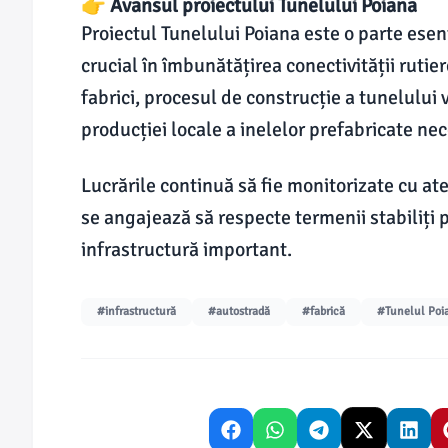
👉 Avansul proiectului Tunelului Poiana
Proiectul Tunelului Poiana este o parte esenț
crucial în îmbunătățirea conectivității ruti
fabrici, procesul de construcție a tunelului 
producției locale a inelelor prefabricate ne
Lucrările continuă să fie monitorizate cu aten
se angajează să respecte termenii stabiliți 
infrastructură important.
#infrastructură
#autostradă
#fabrică
#Tunelul Poi