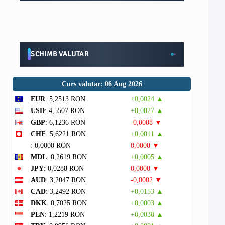
SCHIMB VALUTAR
Curs valutar: 06 Aug 2026
EUR
: 5,2513 RON
+0,0024 ▲
USD
: 4,5507 RON
+0,0027 ▲
GBP
: 6,1236 RON
-0,0008 ▼
CHF
: 5,6221 RON
+0,0011 ▲
: 0,0000 RON
0,0000 ▼
MDL
: 0,2619 RON
+0,0005 ▲
JPY
: 0,0288 RON
0,0000 ▼
AUD
: 3,2047 RON
-0,0002 ▼
CAD
: 3,2492 RON
+0,0153 ▲
DKK
: 0,7025 RON
+0,0003 ▲
PLN
: 1,2219 RON
+0,0038 ▲