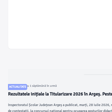
Articol postat cu 1 săptămână în urmă
ACTUALITATE
Rezultatele inițiale la Titularizare 2026 în Argeș. Pest
candidați au obținut note peste 7
Inspectoratul Școlar Județean Argeș a publicat, marți, 28 iulie 2026, r
de contestații, la concursul național pentru ocuparea posturilor didact