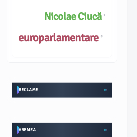
Nicolae Ciucă
7
europarlamentare
8
RECLAME
VREMEA