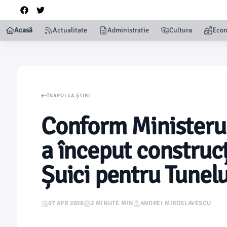
Acasă
Actualitate
Administratie
Cultura
Eco
ÎNAPOI LA ȘTIRI
Conform Ministerul
a început construcț
Șuici pentru Tunel
07 APR 2026
2 MINUTE MIN
ANDREI MIROSLAVESCU