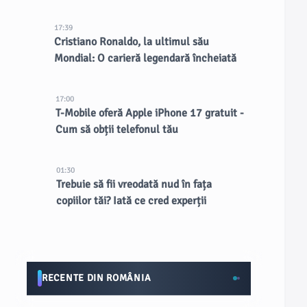
17:39
Cristiano Ronaldo, la ultimul său
Mondial: O carieră legendară încheiată
17:00
T-Mobile oferă Apple iPhone 17 gratuit -
Cum să obții telefonul tău
01:30
Trebuie să fii vreodată nud în fața
copiilor tăi? Iată ce cred experții
RECENTE DIN ROMÂNIA