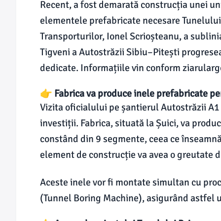
Recent, a fost demarată construcția unei unit
elementele prefabricate necesare Tunelului 
Transporturilor, Ionel Scrioșteanu, a sublini
Tigveni a Autostrăzii Sibiu–Pitești progresea
dedicate. Informațiile vin conform ziarularg
👉 Fabrica va produce inele prefabricate pe
Vizita oficialului pe șantierul Autostrăzii A
investiții. Fabrica, situată la Șuici, va prod
constând din 9 segmente, ceea ce înseamnă
element de construcție va avea o greutate d
Aceste inele vor fi montate simultan cu pro
(Tunnel Boring Machine), asigurând astfel un