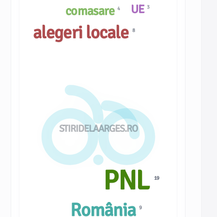
UE
comasare
3
4
alegeri locale
8
STIRIDELAARGES.RO
PNL
19
România
9