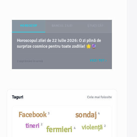
HOROSCOP
BANCUL ZILEI
ȘTIAȚI CĂ?
Horoscopul zilei de 22 iulie 2026: O zi plină de
surprize cosmice pentru toate zodiile! 🌟🔮
VEZI TOT
2 săptămâni în urmă
Taguri
Cele mai folosite
Facebook
sondaj
3
4
tineri
2
violență
2
fermieri
4