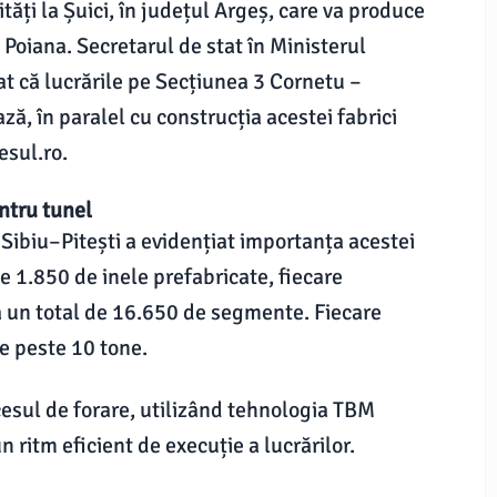
ăți la Șuici, în județul Argeș, care va produce
Poiana. Secretarul de stat în Ministerul
at că lucrările pe Secțiunea 3 Cornetu –
ză, în paralel cu construcția acestei fabrici
esul.ro.
ntru tunel
1 Sibiu–Pitești a evidențiat importanța acestei
uce 1.850 de inele prefabricate, fiecare
 un total de 16.650 de segmente. Fiecare
e peste 10 tone.
cesul de forare, utilizând tehnologia TBM
 ritm eficient de execuție a lucrărilor.