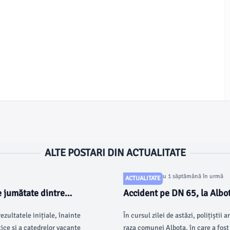
ALTE POSTARI DIN ACTUALITATE
Articol postat cu 1 săptămână în urmă
ACTUALITATE
e jumătate dintre
Accident pe DN 65, la Albot
ezultatele inițiale, înainte
În cursul zilei de astăzi, polițiștii
ice și a catedrelor vacante
raza comunei Albota, în care a fost 