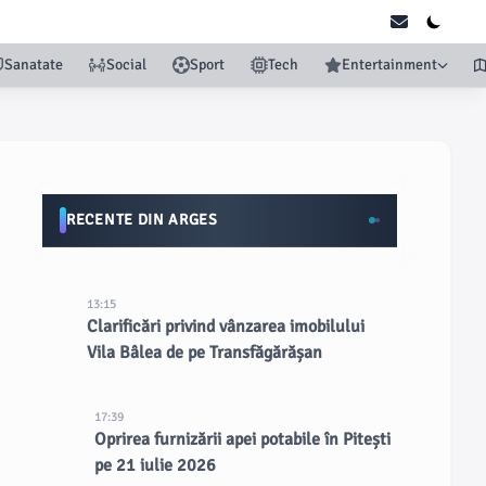
Sanatate
Social
Sport
Tech
Entertainment
RECENTE DIN ARGES
13:15
Clarificări privind vânzarea imobilului
Vila Bâlea de pe Transfăgărășan
17:39
Oprirea furnizării apei potabile în Pitești
pe 21 iulie 2026