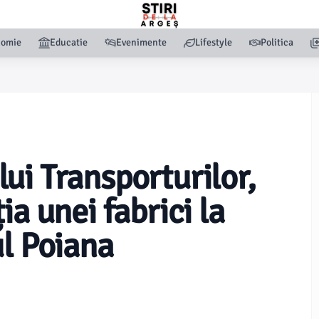
nomie
Educatie
Evenimente
Lifestyle
Politica
ui Transporturilor,
ia unei fabrici la
ul Poiana